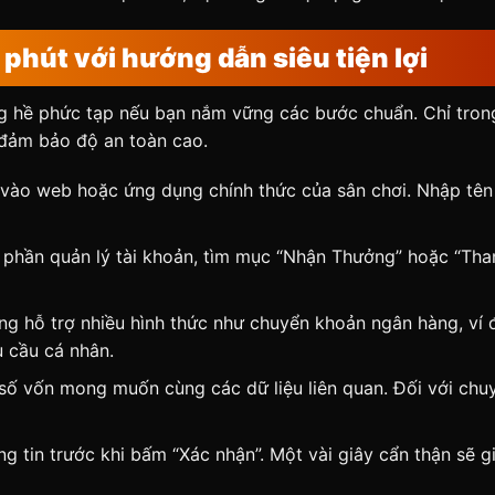
 phút với hướng dẫn siêu tiện lợi
 hề phức tạp nếu bạn nắm vững các bước chuẩn. Chỉ trong
 đảm bảo độ an toàn cao.
vào web hoặc ứng dụng chính thức của sân chơi. Nhập tê
phần quản lý tài khoản, tìm mục “Nhận Thưởng” hoặc “Than
g hỗ trợ nhiều hình thức như chuyển khoản ngân hàng, ví đ
 cầu cá nhân.
số vốn mong muốn cùng các dữ liệu liên quan. Đối với chuy
g tin trước khi bấm “Xác nhận”. Một vài giây cẩn thận sẽ gi