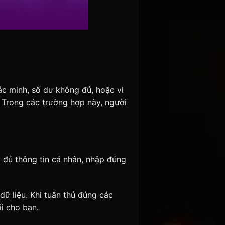
ác minh, số dư không đủ, hoặc vi
 Trong các trường hợp này, người
 đủ thông tin cá nhân, nhập đúng
ữ liệu. Khi tuân thủ đúng các
i cho bạn.