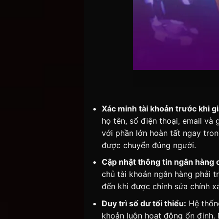
Xác minh tài khoản trước khi gi
họ tên, số điện thoại, email v
với phần lớn hoàn tất ngay tron
được chuyển đúng người.
Cập nhật thông tin ngân hàng 
chủ tài khoản ngân hàng phải t
đến khi được chỉnh sửa chính x
Duy trì số dư tối thiểu:
Hệ thống
khoản luôn hoạt động ổn định. N