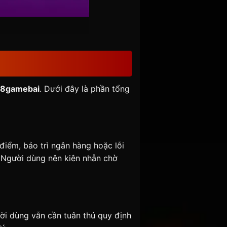
 68gamebai
. Dưới đây là phần tổng
điểm, bảo trì ngân hàng hoặc lỗi
t. Người dùng nên kiên nhẫn chờ
ời dùng vẫn cần tuân thủ quy định