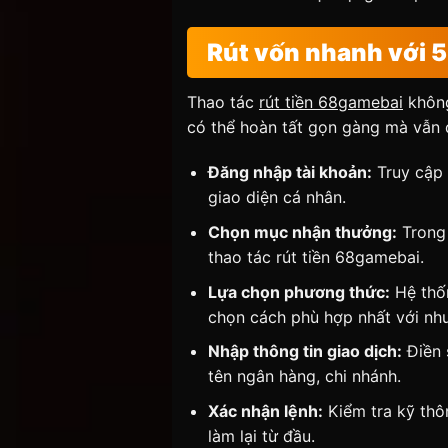
Rút vốn nhanh với 5
Thao tác
rút tiền 68gamebai
không
có thể hoàn tất gọn gàng mà vẫn
Đăng nhập tài khoản:
Truy cập 
giao diện cá nhân.
Chọn mục nhận thưởng:
Trong 
thao tác rút tiền 68gamebai.
Lựa chọn phương thức:
Hệ thốn
chọn cách phù hợp nhất với nhu
Nhập thông tin giao dịch:
Điền 
tên ngân hàng, chi nhánh.
Xác nhận lệnh:
Kiểm tra kỹ thôn
làm lại từ đầu.