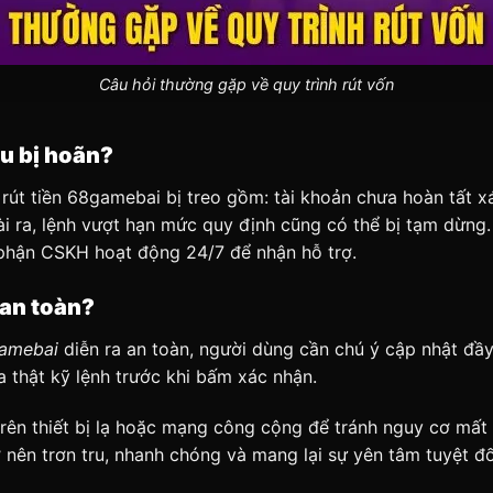
Câu hỏi thường gặp về quy trình rút vốn
u bị hoãn?
 rút tiền 68gamebai bị treo gồm: tài khoản chưa hoàn tất x
i ra, lệnh vượt hạn mức quy định cũng có thể bị tạm dừng.
phận CSKH hoạt động 24/7 để nhận hỗ trợ.
 an toàn?
gamebai
diễn ra an toàn, người dùng cần chú ý cập nhật đầy
a thật kỹ lệnh trước khi bấm xác nhận.
rên thiết bị lạ hoặc mạng công cộng để tránh nguy cơ mất d
ở nên trơn tru, nhanh chóng và mang lại sự yên tâm tuyệt đố