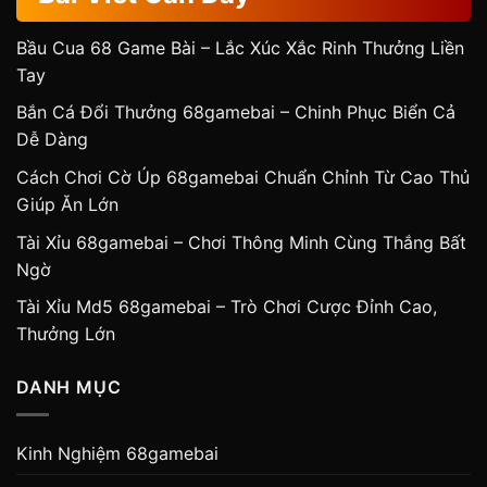
Bầu Cua 68 Game Bài – Lắc Xúc Xắc Rinh Thưởng Liền
Tay
Bắn Cá Đổi Thưởng 68gamebai – Chinh Phục Biển Cả
Dễ Dàng
Cách Chơi Cờ Úp 68gamebai Chuẩn Chỉnh Từ Cao Thủ
Giúp Ăn Lớn
Tài Xỉu 68gamebai – Chơi Thông Minh Cùng Thắng Bất
Ngờ
Tài Xỉu Md5 68gamebai – Trò Chơi Cược Đỉnh Cao,
Thưởng Lớn
DANH MỤC
Kinh Nghiệm 68gamebai