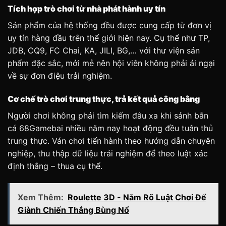
Tích hợp trò chơi từ nhà phát hành uy tín
Sản phẩm của hệ thống đều được cung cấp từ đơn vị
uy tín hàng đầu trên thế giới hiện nay. Cụ thể như TP,
JDB, CQ9, FC Chai, KA, JILI, BG,… với thư viện sản
phẩm đặc sắc, mới mẻ nên hội viên không phải ái ngại
về sự đơn điệu trải nghiệm.
Cơ chế trò chơi trung thực, trả kết quả công bằng
Người chơi không phải tìm kiếm đâu xa khi sảnh bắn
cá 68Gamebai nhiều năm nay hoạt động đều tuân thủ
trung thực. Ván chơi tiến hành theo hướng dẫn chuyên
nghiệp, thu thập dữ liệu trải nghiệm để theo luật xác
định thắng – thua cụ thể.
Xem Thêm:
Roulette 3D - Nắm Rõ Luật Chơi Để
Giành Chiến Thắng Bùng Nổ