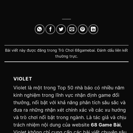
Bài viết này được đăng trong
Trò Chơi 68gamebai
. Đánh dấu
liên kết
thường trực
.
VIOLET
Violet là một trong Top 50 nhà báo có nhiều năm
kinh nghiệm trong lĩnh vực nhận định game đổi
thưởng, nổi bật với khả năng phân tích sâu sắc và
đưa ra những nhận xét chính xác về các xu hướng
và trò chơi nổi bật trong ngành. Là tác giả và chịu
trách nhiệm nội dung của website
68 Game Bài
,
Violet không chỉ cung cấp các bài viết chuyên sâu,