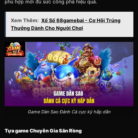
phù hợp mới đủ sức công phá hiệu quả.
Xem Thêm:
Xổ Số 68gamebai - Cơ Hội Trúng
Thưởng Dành Cho Người Chơi
Game Dàn Sao Đánh Cá cực kỳ hấp dẫn
Tựa game Chuyên Gia Săn Rồng