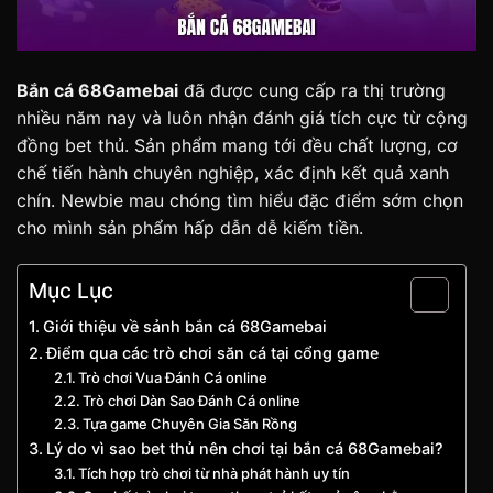
Bắn cá 68Gamebai
đã được cung cấp ra thị trường
nhiều năm nay và luôn nhận đánh giá tích cực từ cộng
đồng bet thủ. Sản phẩm mang tới đều chất lượng, cơ
chế tiến hành chuyên nghiệp, xác định kết quả xanh
chín. Newbie mau chóng tìm hiểu đặc điểm sớm chọn
cho mình sản phẩm hấp dẫn dễ kiếm tiền.
Mục Lục
Giới thiệu về sảnh bắn cá 68Gamebai
Điểm qua các trò chơi săn cá tại cổng game
Trò chơi Vua Đánh Cá online
Trò chơi Dàn Sao Đánh Cá online
Tựa game Chuyên Gia Săn Rồng
Lý do vì sao bet thủ nên chơi tại bắn cá 68Gamebai?
Tích hợp trò chơi từ nhà phát hành uy tín