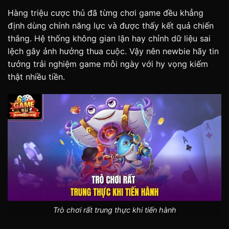
Hàng triệu cược thủ đã từng chơi game đều khẳng
định dùng chính năng lực và được thấy kết quả chiến
thắng. Hệ thống không gian lận hay chỉnh dữ liệu sai
lệch gây ảnh hưởng thua cuộc. Vậy nên newbie hãy tin
tưởng trải nghiệm game mỗi ngày với hy vọng kiếm
thật nhiều tiền.
Trò chơi rất trung thực khi tiến hành