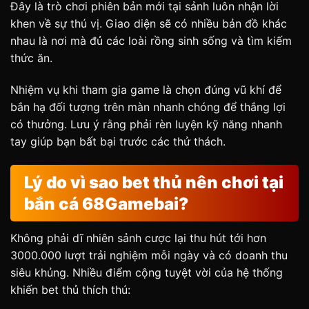
Đây là trò chơi phiên bản mới tại sảnh luôn nhận lời
khen về sự thú vị. Giao diện sẽ có nhiều bản đồ khác
nhau là nơi mà đủ các loài rồng sinh sống và tìm kiếm
thức ăn.
Nhiệm vụ khi tham gia game là chọn đúng vũ khí để
bắn hạ đối tượng trên màn nhanh chóng để thắng lợi
có thưởng. Lưu ý rằng phải rèn luyện kỹ năng nhanh
tay giúp bạn bất bại trước các thử thách.
Lý do vì sao bet thủ nên chơi tại
bắn cá 68Gamebai?
Không phải dĩ nhiên sảnh cược lại thu hút tới hơn
3000.000 lượt trải nghiệm mỗi ngày và có doanh thu
siêu khủng. Nhiều điểm cộng tuyệt vời của hệ thống
khiến bet thủ thích thú: