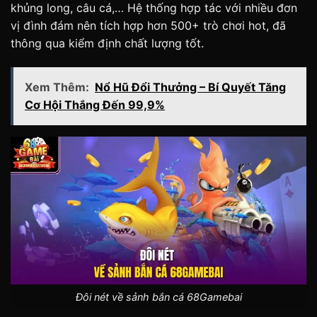
khủng long, câu cá,… Hệ thống hợp tác với nhiều đơn
vị đình đám nên tích hợp hơn 500+ trò chơi hot, đã
thông qua kiểm định chất lượng tốt.
Xem Thêm:
Nổ Hũ Đổi Thưởng – Bí Quyết Tăng
Cơ Hội Thắng Đến 99,9%
Đôi nét về sảnh bắn cá 68Gamebai