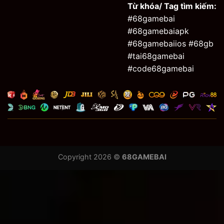
Từ khóa/ Tag tìm kiếm:
#68gamebai
#68gamebaiapk
#68gamebaiios #68gb
#tai68gamebai
#code68gamebai
Copyright 2026 ©
68GAMEBAI