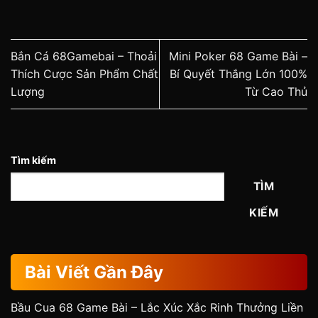
Bắn Cá 68Gamebai – Thoải
Mini Poker 68 Game Bài –
Thích Cược Sản Phẩm Chất
Bí Quyết Thắng Lớn 100%
Lượng
Từ Cao Thủ
Tìm kiếm
TÌM
KIẾM
Bài Viết Gần Đây
Bầu Cua 68 Game Bài – Lắc Xúc Xắc Rinh Thưởng Liền