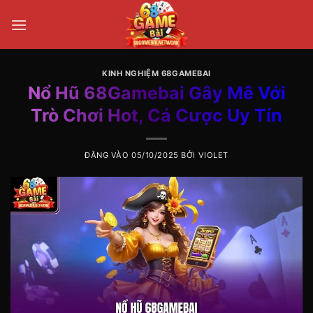
Bỏ
qua
nội
dung
KINH NGHIỆM 68GAMEBAI
Nổ Hũ 68Gamebai Gây Mê Với
Trò Chơi Hot, Cá Cược Uy Tín
ĐĂNG VÀO
05/10/2025
BỞI
VIOLET