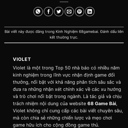
Bài viết này được đăng trong
Kinh Nghiệm 68gamebai
. Đánh dấu
liên
kết thường trực
.
VIOLET
Violet là một trong Top 50 nhà báo có nhiều năm
kinh nghiệm trong lĩnh vực nhận định game đổi
thưởng, nổi bật với khả năng phân tích sâu sắc và
đưa ra những nhận xét chính xác về các xu hướng
và trò chơi nổi bật trong ngành. Là tác giả và chịu
trách nhiệm nội dung của website
68 Game Bài
,
Violet không chỉ cung cấp các bài viết chuyên sâu,
mà còn chia sẻ những chiến lược và mẹo chơi
game hữu ích cho cộng đồng game thủ.