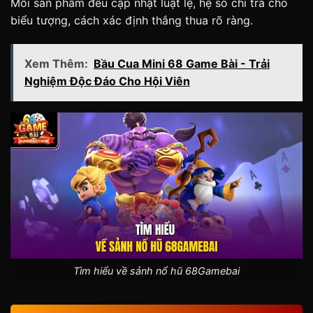
Mỗi sản phẩm đều cập nhật luật lệ, hệ số chi trả cho
biểu tượng, cách xác định thắng thua rõ ràng.
Xem Thêm:
Bầu Cua Mini 68 Game Bài - Trải
Nghiệm Độc Đáo Cho Hội Viên
Tìm hiểu về sảnh nổ hũ 68Gamebai