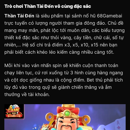
Trò chơi Thần Tài Đến vô cùng đặc sắc
Thần Tài Đến
là siêu phẩm tại sảnh nổ hũ 68Gamebai
trực tuyến có lượng người tham gia đông đảo. Chủ đề
mang may mắn, phát lộc tới muôn dân, các biểu tượng
thiết kế đặc sắc như thỏi vàng, cây tiền, chữ cái, số tự
nhiên,… Hệ số chi trả điểm x3, x5, x10, x15 nên bạn
phải biết cách khéo léo kiếm càng nhiều càng tốt.
Mỗi khi vào ván nhấn spin sẽ khiến cuộn thanh toán
chạy liên tục, cứ rơi xuống từ 3 hình cùng hàng ngang
và cột dọc giống nhau là cộng điểm. Bet thủ phải tích
lũy đủ vào trong quỹ sẽ giành chiến thắng và ẵm
thưởng về tài khoản.