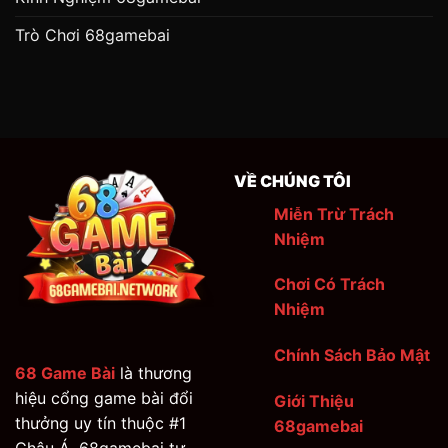
Trò Chơi 68gamebai
VỀ CHÚNG TÔI
Miễn Trừ Trách
Nhiệm
Chơi Có Trách
Nhiệm
Chính Sách Bảo Mật
68 Game Bài
là thương
hiệu cổng game bài đổi
Giới Thiệu
thưởng uy tín thuộc #1
68gamebai
Châu Á. 68gamebai tự