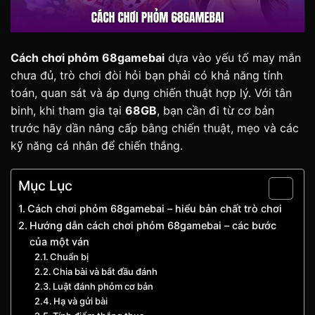
Cách chơi phỏm 68gamebai
dựa vào yếu tố may mắn
chưa đủ, trò chơi đòi hỏi bạn phải có khả năng tính
toán, quan sát và áp dụng chiến thuật hợp lý. Với tân
binh, khi tham gia tại
68GB
, bạn cần đi từ cơ bản
trước hãy dần nâng cấp bằng chiến thuật, mẹo và các
kỹ năng cá nhân để chiến thắng.
Mục Lục
Cách chơi phỏm 68gamebai – hiểu bản chất trò chơi
Hướng dẫn cách chơi phỏm 68gamebai – các bước
của một ván
Chuẩn bị
Chia bài và bắt đầu đánh
Luật đánh phỏm cơ bản
Hạ và gửi bài