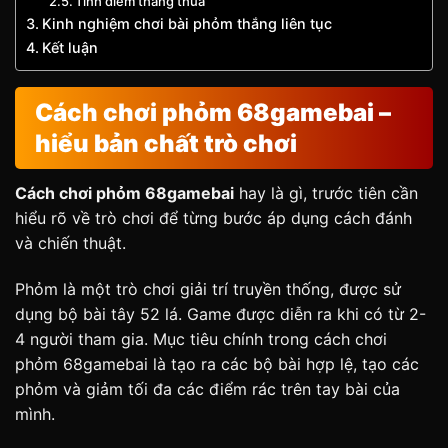
Tính điểm thắng thua
Kinh nghiệm chơi bài phỏm thắng liên tục
Kết luận
Cách chơi phỏm 68gamebai –
hiểu bản chất trò chơi
Cách chơi phỏm 68gamebai
hay là gì, trước tiên cần
hiểu rõ về trò chơi để từng bước áp dụng cách đánh
và chiến thuật.
Phỏm là một trò chơi giải trí truyền thống, được sử
dụng bộ bài tây 52 lá. Game được diễn ra khi có từ 2-
4 người tham gia. Mục tiêu chính trong cách chơi
phỏm 68gamebai là tạo ra các bộ bài hợp lệ, tạo các
phỏm và giảm tối đa các điểm rác trên tay bài của
mình.