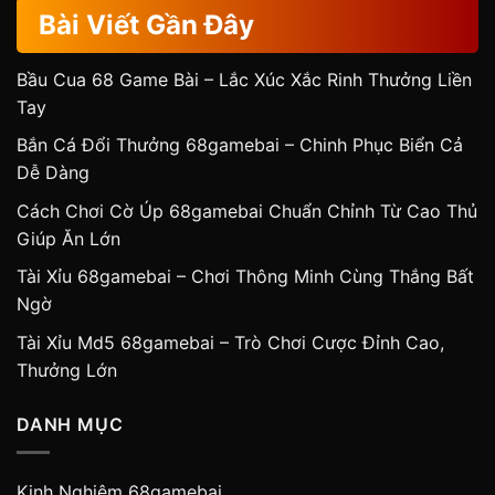
Bài Viết Gần Đây
Bầu Cua 68 Game Bài – Lắc Xúc Xắc Rinh Thưởng Liền
Tay
Bắn Cá Đổi Thưởng 68gamebai – Chinh Phục Biển Cả
Dễ Dàng
Cách Chơi Cờ Úp 68gamebai Chuẩn Chỉnh Từ Cao Thủ
Giúp Ăn Lớn
Tài Xỉu 68gamebai – Chơi Thông Minh Cùng Thắng Bất
Ngờ
Tài Xỉu Md5 68gamebai – Trò Chơi Cược Đỉnh Cao,
Thưởng Lớn
DANH MỤC
Kinh Nghiệm 68gamebai