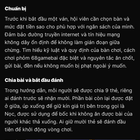
Chuẩn bị
Trước khi bắt đầu một ván, hội viên cần chọn bàn và
mức đặt tiền sao cho phù hợp với ngân sách của mình.
Đảm bảo đường truyền internet và tín hiệu mạng
không dây ổn định để không làm gián đoạn giữa
chừng. Tìm hiểu kỹ luật và quy định của bàn chơi, cách
chơi phỏm 68gamebai đặc biệt và nguyên tắc ăn chốt,
gửi bài, đền nếu không muốn bị phạt ngoài ý muốn.
Chia bài và bắt đầu đánh
Trong hướng dẫn, mỗi người sẽ được chia 9 thẻ, riêng
ai đánh trước sẽ nhận mười. Phần bài còn lại được đặt
ở giữa, úp xuống để giữ kín giá trị bên trong gọi là
Nọc, được sử dụng để bốc khi không ăn được bài của
người khác thả xuống. Ai giữ mười thẻ sẽ đánh đầu
tiên để khởi động vòng chơi.