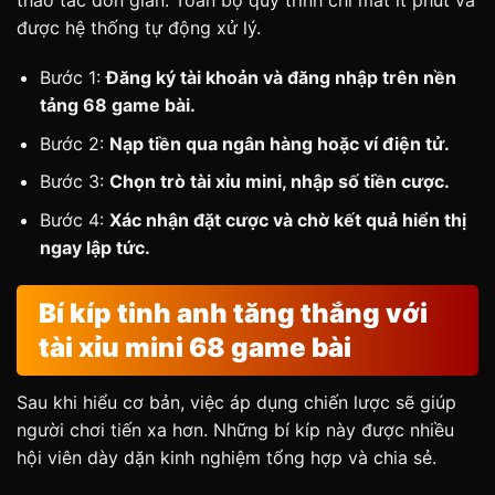
được hệ thống tự động xử lý.
Bước 1:
Đăng ký tài khoản và đăng nhập trên nền
tảng 68 game bài.
Bước 2:
Nạp tiền qua ngân hàng hoặc ví điện tử.
Bước 3:
Chọn trò tài xỉu mini, nhập số tiền cược.
Bước 4:
Xác nhận đặt cược và chờ kết quả hiển thị
ngay lập tức.
Bí kíp tinh anh tăng thắng với
tài xỉu mini 68 game bài
Sau khi hiểu cơ bản, việc áp dụng chiến lược sẽ giúp
người chơi tiến xa hơn. Những bí kíp này được nhiều
hội viên dày dặn kinh nghiệm tổng hợp và chia sẻ.