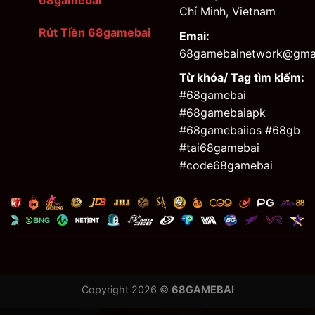
Chí Minh, Vietnam
Rút Tiền 68gamebai
Emai:
68gamebainetwork@gma
Từ khóa/ Tag tìm kiếm:
#68gamebai
#68gamebaiapk
#68gamebaiios #68gb
#tai68gamebai
#code68gamebai
Copyright 2026 ©
68GAMEBAI