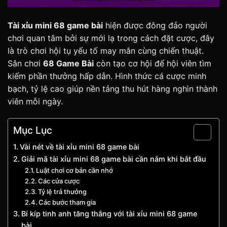
Tài xỉu mini 68 game bài
hiện được đông đảo người
chơi quan tâm bởi sự mới lạ trong cách đặt cược, đây
là trò chơi hội tụ yếu tố may mắn cùng chiến thuật.
Sân chơi
68 Game Bài
còn tạo cơ hội để hội viên tìm
kiếm phần thưởng hấp dẫn. Hình thức cá cược minh
bạch, tỷ lệ cao giúp nền tảng thu hút hàng nghìn thành
viên mỗi ngày.
Mục Lục
Vài nét về tài xỉu mini 68 game bài
Giải mã tài xỉu mini 68 game bài cần nắm khi bắt đầu
Luật chơi cơ bản cần nhớ
Các cửa cược
Tỷ lệ trả thưởng
Các bước tham gia
Bí kíp tinh anh tăng thắng với tài xỉu mini 68 game
bài