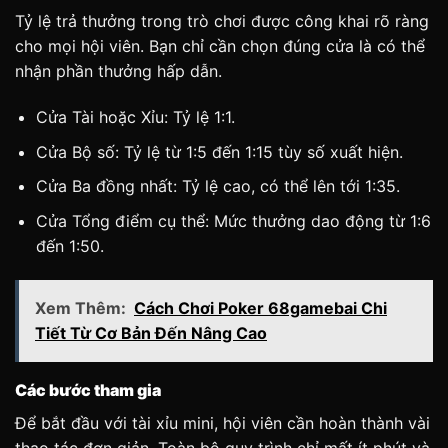
Tỷ lệ trả thưởng trong trò chơi được công khai rõ ràng
cho mọi hội viên. Bạn chỉ cần chọn đúng cửa là có thể
nhận phần thưởng hấp dẫn.
Cửa Tài hoặc Xỉu: Tỷ lệ 1:1.
Cửa Bộ số: Tỷ lệ từ 1:5 đến 1:15 tùy số xuất hiện.
Cửa Ba đồng nhất: Tỷ lệ cao, có thể lên tới 1:35.
Cửa Tổng điểm cụ thể: Mức thưởng dao động từ 1:6
đến 1:50.
Xem Thêm:
Cách Chơi Poker 68gamebai Chi
Tiết Từ Cơ Bản Đến Nâng Cao
Các bước tham gia
Để bắt đầu với tài xỉu mini, hội viên cần hoàn thành vài
thao tác đơn giản. Toàn bộ quy trình chỉ mất ít phút và