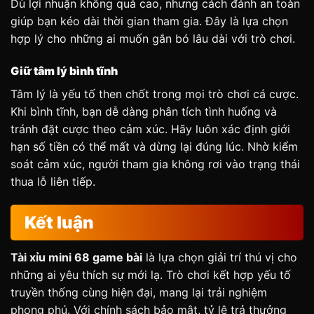
Dù lợi nhuận không quá cao, nhưng cách đánh an toàn
giúp bạn kéo dài thời gian tham gia. Đây là lựa chọn
hợp lý cho những ai muốn gắn bó lâu dài với trò chơi.
Giữ tâm lý bình tĩnh
Tâm lý là yếu tố then chốt trong mọi trò chơi cá cược.
Khi bình tĩnh, bạn dễ dàng phân tích tình huống và
tránh đặt cược theo cảm xúc. Hãy luôn xác định giới
hạn số tiền có thể mất và dừng lại đúng lúc. Nhờ kiểm
soát cảm xúc, người tham gia không rơi vào trạng thái
thua lỗ liên tiếp.
Kết luận
Tài xỉu mini 68 game bài
là lựa chọn giải trí thú vị cho
những ai yêu thích sự mới lạ. Trò chơi kết hợp yếu tố
truyền thống cùng hiện đại, mang lại trải nghiệm
phong phú. Với chính sách bảo mật, tỷ lệ trả thưởng