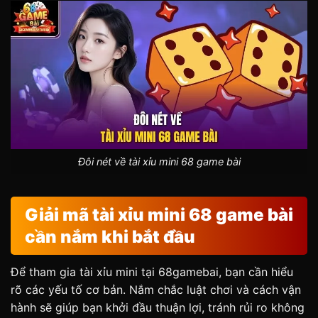
Đôi nét về tài xỉu mini 68 game bài
Giải mã tài xỉu mini 68 game bài
cần nắm khi bắt đầu
Để tham gia tài xỉu mini tại 68gamebai, bạn cần hiểu
rõ các yếu tố cơ bản. Nắm chắc luật chơi và cách vận
hành sẽ giúp bạn khởi đầu thuận lợi, tránh rủi ro không