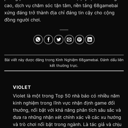
cao, dịch vụ chăm sóc tận tâm, nền tảng 68gamebai
xứng đáng trở thành địa chỉ đáng tin cậy cho cộng
đồng người chơi.
Bài viết này được đăng trong
Kinh Nghiệm 68gamebai
. Đánh dấu
liên
kết thường trực
.
VIOLET
Violet là một trong Top 50 nhà báo có nhiều năm
kinh nghiệm trong lĩnh vực nhận định game đổi
thưởng, nổi bật với khả năng phân tích sâu sắc và
đưa ra những nhận xét chính xác về các xu hướng
và trò chơi nổi bật trong ngành. Là tác giả và chịu